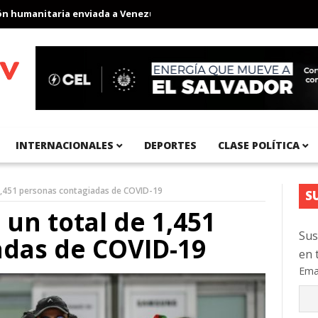
umanitaria enviada a Venezuela
Aeropuerto Internacional del Pa
INTERNACIONALES
DEPORTES
CLASE POLÍTICA
 1,451 personas contagiadas de COVID-19
S
 un total de 1,451
Sus
adas de COVID-19
en 
Ema