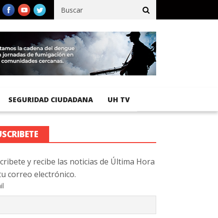
cífico registra 92 % de avance en obras de terracería
Aeropuerto
SEGURIDAD CIUDADANA
UH TV
USCRIBETE
cribete y recibe las noticias de Última Hora
tu correo electrónico.
il