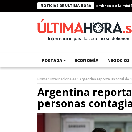
Presidente Bukele condecora a miembros de la misión h
NOTICIAS DE ÚLTIMA HORA
PORTADA
ECONOMÍA
NEGOCIOS
Home
Internacionales
Argentina reporta un total de
Argentina reporta
personas contagi