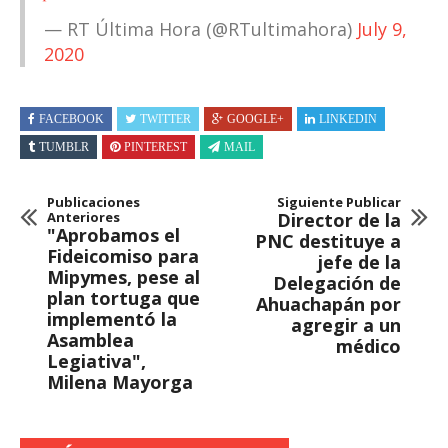
— RT Última Hora (@RTultimahora)
July 9,
2020
FACEBOOK
TWITTER
GOOGLE+
LINKEDIN
TUMBLR
PINTEREST
MAIL
Publicaciones
Siguiente Publicar
Anteriores
Director de la
"Aprobamos el
PNC destituye a
Fideicomiso para
jefe de la
Mipymes, pese al
Delegación de
plan tortuga que
Ahuachapán por
implementó la
agregir a un
Asamblea
médico
Legiativa",
Milena Mayorga