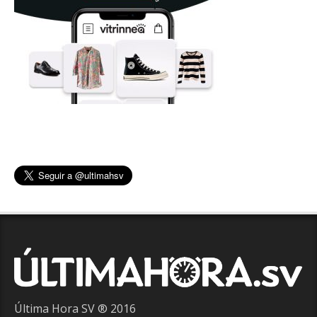
Última Hora SV ® 2016