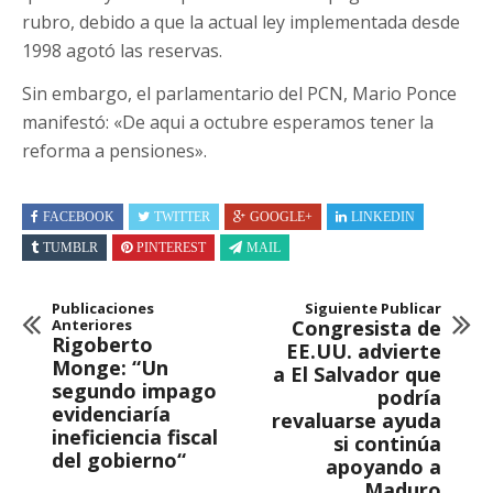
rubro, debido a que la actual ley implementada desde
1998 agotó las reservas.
Sin embargo, el parlamentario del PCN, Mario Ponce
manifestó: «De aqui a octubre esperamos tener la
reforma a pensiones».
FACEBOOK
TWITTER
GOOGLE+
LINKEDIN
TUMBLR
PINTEREST
MAIL
Publicaciones
Siguiente Publicar
Anteriores
Congresista de
Rigoberto
EE.UU. advierte
Monge: “Un
a El Salvador que
segundo impago
podría
evidenciaría
revaluarse ayuda
ineficiencia fiscal
si continúa
del gobierno“
apoyando a
Maduro