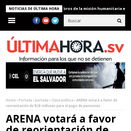
te Bukele condecora a miembros de la misión humanitaria enviada
NOTICIAS DE ÚLTIMA HORA
Home
Portada
portada
Clase política
ARENA votará a favor de
reorientación de $28 millones para el pago de pensiones
ARENA votará a favor
de reorientación de