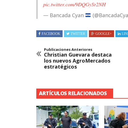
pic.twitter.com/9DQGySr2NH
— Bancada Cyan
(@BancadaCya
FACEBOOK
TWITTER
GOOGLE+
LIN
Publicaciones Anteriores
Christian Guevara destaca
los nuevos AgroMercados
estratégicos
ARTÍCULOS RELACIONADOS