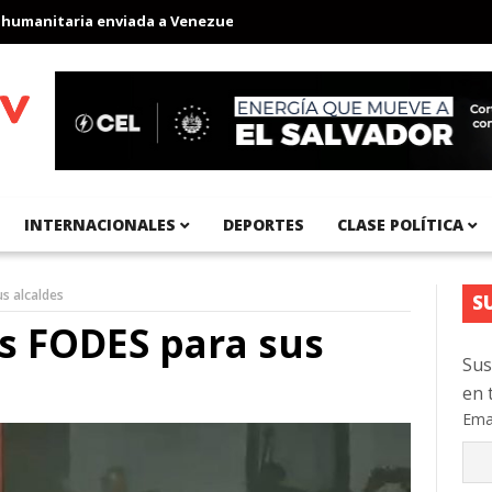
anitaria enviada a Venezuela
Aeropuerto Internacional del Pacíf
INTERNACIONALES
DEPORTES
CLASE POLÍTICA
s alcaldes
S
s FODES para sus
Sus
en 
Ema