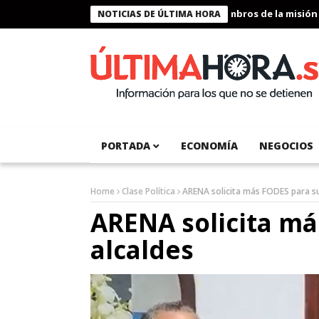
Presidente Bukele condecora a miembros de la misión hum
NOTICIAS DE ÚLTIMA HORA
PORTADA
ECONOMÍA
NEGOCIOS
Home
Clase Política
ARENA solicita más FODES para su
ARENA solicita má
alcaldes