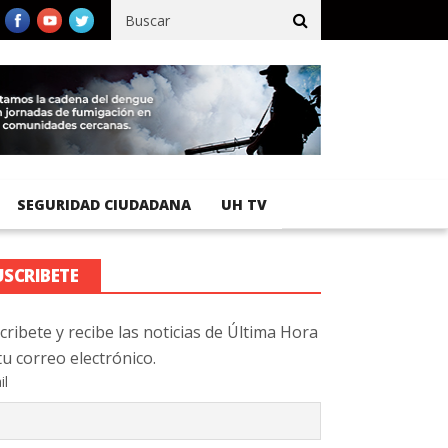
ico registra 92 % de avance en obras de terracería
Aeropuerto I
SEGURIDAD CIUDADANA
UH TV
USCRIBETE
cribete y recibe las noticias de Última Hora
tu correo electrónico.
il