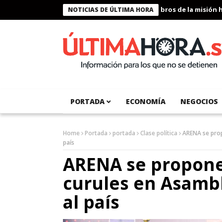
Presidente Bukele condecora a miembros de la misión human
NOTICIAS DE ÚLTIMA HORA
PORTADA
ECONOMÍA
NEGOCIOS
Home
Portada
portada
Clase política
ARENA se prop
país
ARENA se propone
curules en Asamb
al país