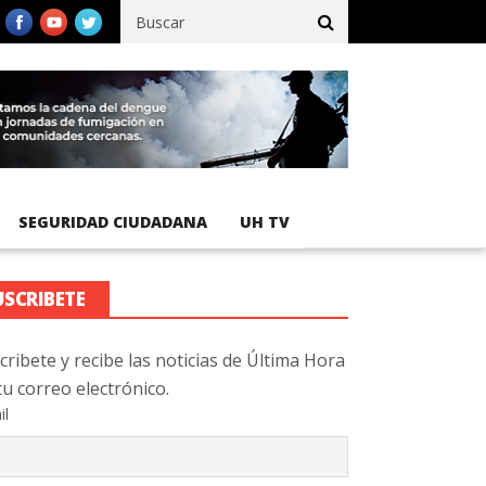
co registra 92 % de avance en obras de terracería
Aeropuerto Int
SEGURIDAD CIUDADANA
UH TV
USCRIBETE
cribete y recibe las noticias de Última Hora
tu correo electrónico.
il