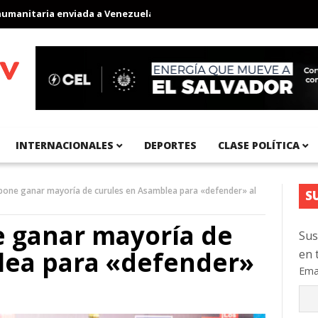
itaria enviada a Venezuela
Aeropuerto Internacional del Pacífi
INTERNACIONALES
DEPORTES
CLASE POLÍTICA
one ganar mayoría de curules en Asamblea para «defender» al
S
 ganar mayoría de
Sus
lea para «defender»
en 
Ema