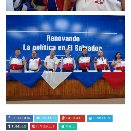
FACEBOOK
TWITTER
GOOGLE+
LINKEDIN
TUMBLR
PINTEREST
MAIL