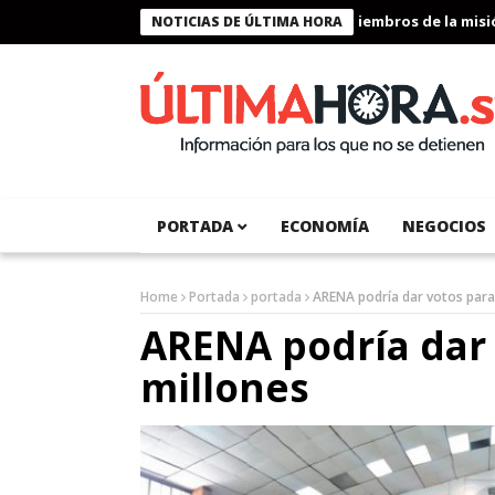
Presidente Bukele condecora a miembros de la misión h
NOTICIAS DE ÚLTIMA HORA
PORTADA
ECONOMÍA
NEGOCIOS
Home
Portada
portada
ARENA podría dar votos para
ARENA podría dar 
millones