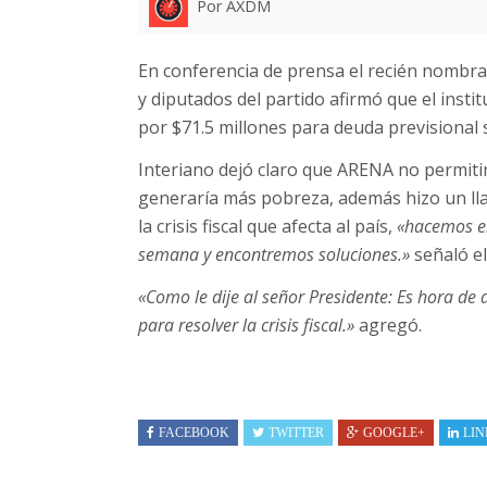
Por AXDM
En conferencia de prensa el recién nombr
y diputados del partido afirmó que el inst
por $71.5 millones para deuda previsional
Interiano dejó claro que ARENA no permiti
generaría más pobreza, además hizo un ll
la crisis fiscal que afecta al país,
«hacemos el
semana y encontremos soluciones.»
señaló el
«Como le dije al señor Presidente: Es hora de
para resolver la crisis fiscal.»
agregó.
FACEBOOK
TWITTER
GOOGLE+
LIN