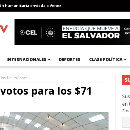
umanitaria enviada a Venezuela
Aeropuerto Internacional del Pa
INTERNACIONALES
DEPORTES
CLASE POLÍTICA
 los $71 millones
S
votos para los $71
Sus
en 
Ema