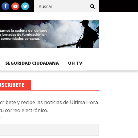
cífico registra 92 % de avance en obras de terracería
Aeropuerto
SEGURIDAD CIUDADANA
UH TV
USCRIBETE
cribete y recibe las noticias de Última Hora
tu correo electrónico.
il