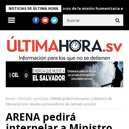
te Bukele condecora a miembros de la misión humanitaria enviada 
NOTICIAS DE ÚLTIMA HORA
Home
Portada
portada
ARENA pedirá interpelar a Ministro de
Educación por deuda a proveedores de calzado escolar
ARENA pedirá
interpelar a Ministro