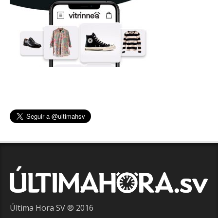
Última Hora SV ® 2016