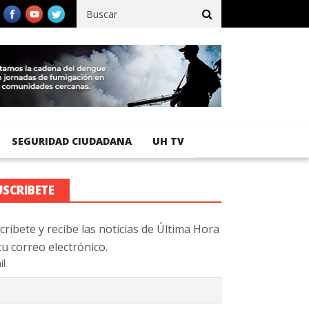
co registra 92 % de avance en obras de terracería
Aeropuerto In
SEGURIDAD CIUDADANA
UH TV
USCRIBETE
cribete y recibe las noticias de Última Hora
tu correo electrónico.
il