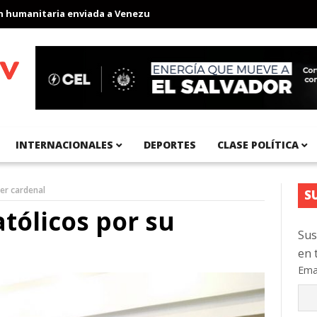
nitaria enviada a Venezuela
Aeropuerto Internacional del Pacífi
INTERNACIONALES
DEPORTES
CLASE POLÍTICA
mer cardenal
S
atólicos por su
Sus
en 
Ema