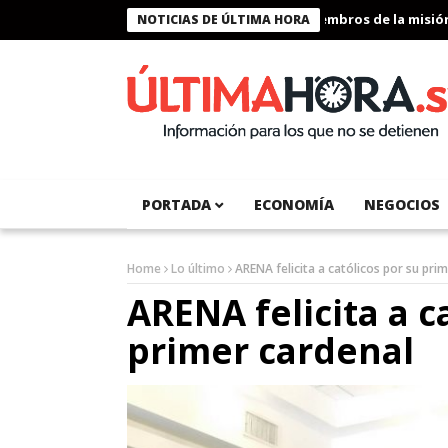
Presidente Bukele condecora a miembros de la misión huma
NOTICIAS DE ÚLTIMA HORA
PORTADA
ECONOMÍA
NEGOCIOS
Home
Lo último
ARENA felicita a católicos por su pri
ARENA felicita a c
primer cardenal