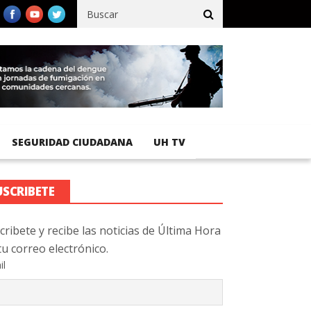
gistra 92 % de avance en obras de terracería
Aeropuerto Interna
SEGURIDAD CIUDADANA
UH TV
USCRIBETE
cribete y recibe las noticias de Última Hora
tu correo electrónico.
il