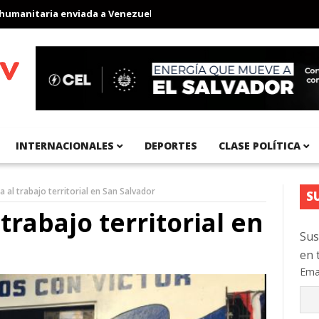
ia enviada a Venezuela
Aeropuerto Internacional del Pacífico re
INTERNACIONALES
DEPORTES
CLASE POLÍTICA
 al trabajo territorial en San Salvador
S
rabajo territorial en
Sus
en 
Ema