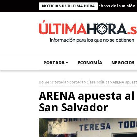
Presidente Bukele condecora a miembros de la misión humanitar
NOTICIAS DE ÚLTIMA HORA
PORTADA
ECONOMÍA
NEGOCIOS
Home
Portada
portada
Clase política
ARENA apuesta
ARENA apuesta al t
San Salvador