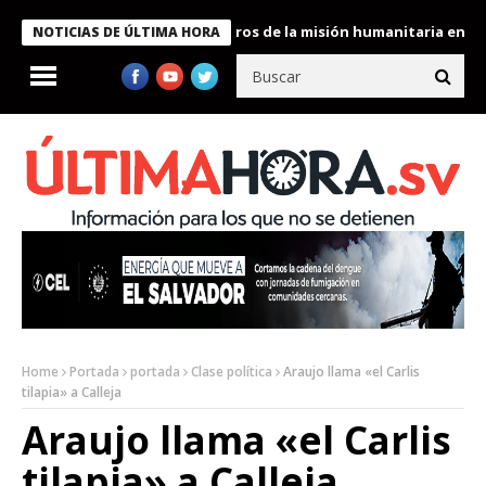
 Bukele condecora a miembros de la misión humanitaria enviada a
NOTICIAS DE ÚLTIMA HORA
Home
Portada
portada
Clase política
Araujo llama «el Carlis
tilapia» a Calleja
Araujo llama «el Carlis
tilapia» a Calleja