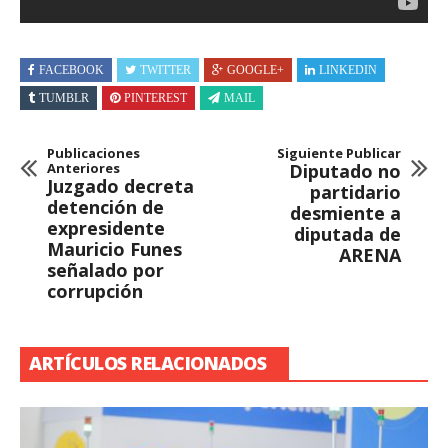
FACEBOOK
TWITTER
GOOGLE+
LINKEDIN
TUMBLR
PINTEREST
MAIL
Publicaciones
Siguiente Publicar
Anteriores
Diputado no
Juzgado decreta
partidario
detención de
desmiente a
expresidente
diputada de
Mauricio Funes
ARENA
señalado por
corrupción
ARTÍCULOS RELACIONADOS