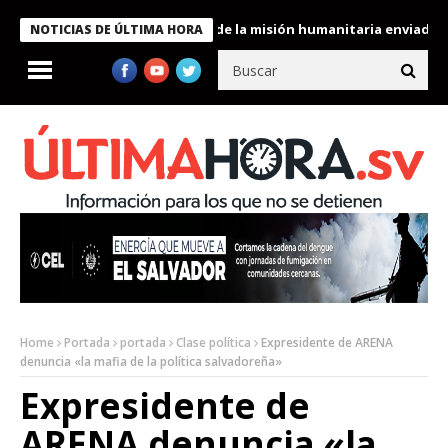
ele condecora a miembros de la misión humanitaria enviada a Ven
NOTICIAS DE ÚLTIMA HORA
Home
Portada
portada
Clase política
Expresidente de ARENA
denuncia «la mafia de la política salvadoreña»
Expresidente de
ARENA denuncia «la