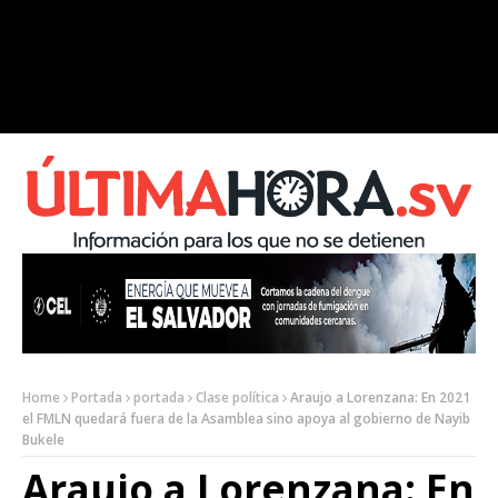
Home
Portada
portada
Clase política
Araujo a Lorenzana: En 2021
el FMLN quedará fuera de la Asamblea sino apoya al gobierno de Nayib
Bukele
Araujo a Lorenzana: En