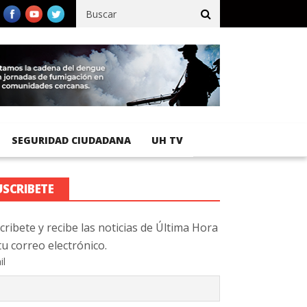
fico registra 92 % de avance en obras de terracería
Aeropuerto I
SEGURIDAD CIUDADANA
UH TV
USCRIBETE
cribete y recibe las noticias de Última Hora
tu correo electrónico.
il