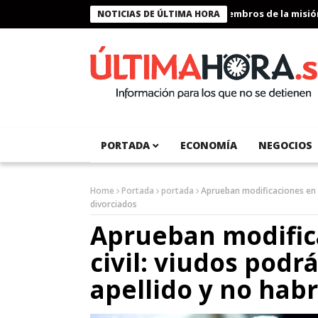
Presidente Bukele condecora a miembros de la misión hum
NOTICIAS DE ÚLTIMA HORA
PORTADA
ECONOMÍA
NEGOCIOS
Home
Portada
portada
Aprueban modificaciones en e
divorciados
Aprueban modific
civil: viudos pod
apellido y no hab