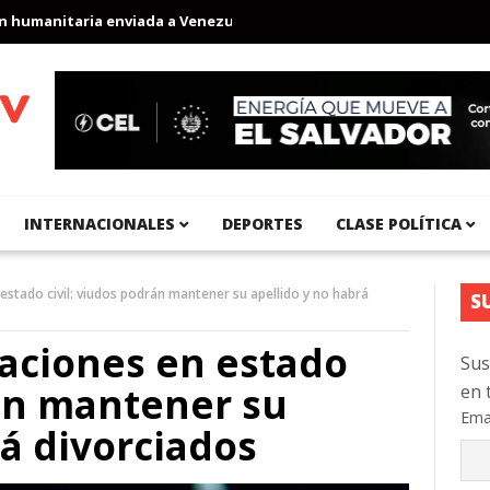
anitaria enviada a Venezuela
Aeropuerto Internacional del Pací
INTERNACIONALES
DEPORTES
CLASE POLÍTICA
stado civil: viudos podrán mantener su apellido y no habrá
S
aciones en estado
Sus
rán mantener su
en 
Ema
rá divorciados