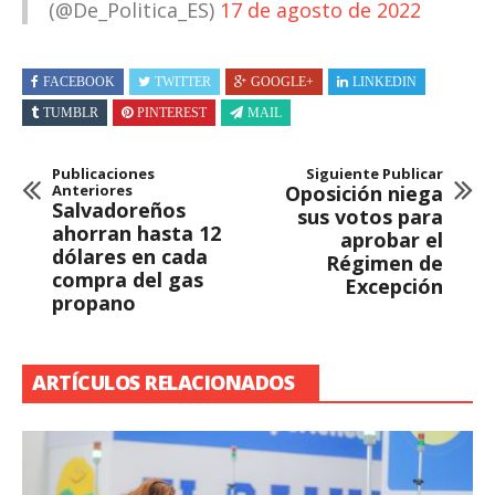
(@De_Politica_ES)
17 de agosto de 2022
FACEBOOK
TWITTER
GOOGLE+
LINKEDIN
TUMBLR
PINTEREST
MAIL
Publicaciones
Siguiente Publicar
Anteriores
Oposición niega
Salvadoreños
sus votos para
ahorran hasta 12
aprobar el
dólares en cada
Régimen de
compra del gas
Excepción
propano
ARTÍCULOS RELACIONADOS