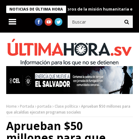
te Bukele condecora a miembros de la misión humanitaria enviada 
NOTICIAS DE ÚLTIMA HORA
Home
Portada
portada
Clase política
Aprueban $50 millones para
que alcaldías ejecuten programas sociales
Aprueban $50
millones para que