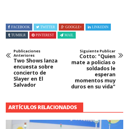
FACEBOOK
TWITTER
GOOGLE+
LINKEDIN
TUMBLR
PINTEREST
MAIL
Publicaciones
Siguiente Publicar
Anteriores
Cotto: "Quien
Two Shows lanza
mate a policías o
encuesta sobre
soldados le
concierto de
esperan
Slayer en El
momentos muy
Salvador
duros en su vida"
ARTÍCULOS RELACIONADOS