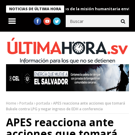
ukele condecora a miembros de la misión humanitaria enviada a V
NOTICIAS DE ÚLTIMA HORA
Home
Portada
portada
APES reacciona ante acciones que tomará
Bukele contra LPG y negar ingreso de EDH a conferencia
APES reacciona ante
acciones que tomará