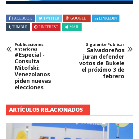
FACEBOOK
TWITTER
GOOGLE+
LINKEDIN
TUMBLR
PINTEREST
MAIL
Publicaciones
Siguiente Publicar
Anteriores
Salvadoreños
#Especial -
juran defender
Consulta
votos de Bukele
Mitofski:
el próximo 3 de
Venezolanos
febrero
piden nuevas
elecciones
ARTÍCULOS RELACIONADOS