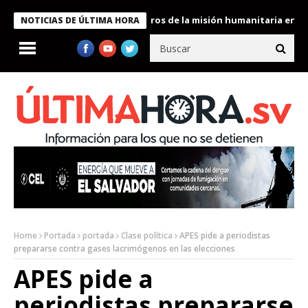
 Bukele condecora a miembros de la misión humanitaria enviada a
NOTICIAS DE ÚLTIMA HORA
Home
Portada
portada
Clase política
APES pide a periodistas
prepararse contra gases lacrimógenos en las elecciones
APES pide a
periodistas prepararse