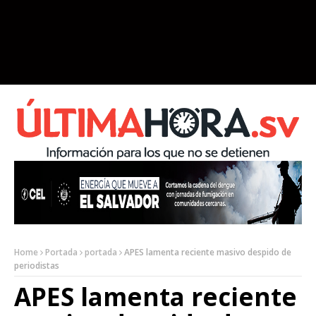
Home
Portada
portada
APES lamenta reciente masivo despido de
periodistas
APES lamenta reciente