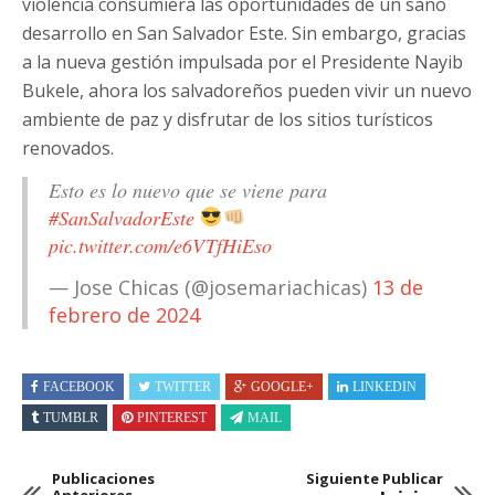
violencia consumiera las oportunidades de un sano
desarrollo en San Salvador Este. Sin embargo, gracias
a la nueva gestión impulsada por el Presidente Nayib
Bukele, ahora los salvadoreños pueden vivir un nuevo
ambiente de paz y disfrutar de los sitios turísticos
renovados.
Esto es lo nuevo que se viene para
#SanSalvadorEste
pic.twitter.com/e6VTfHiEso
— Jose Chicas (@josemariachicas)
13 de
febrero de 2024
FACEBOOK
TWITTER
GOOGLE+
LINKEDIN
TUMBLR
PINTEREST
MAIL
Publicaciones
Siguiente Publicar