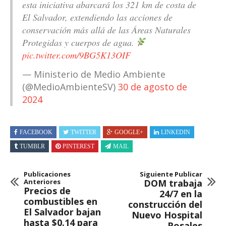
esta iniciativa abarcará los 321 km de costa de
El Salvador, extendiendo las acciones de
conservación más allá de las Áreas Naturales
Protegidas y cuerpos de agua.
pic.twitter.com/9BG5K13OIF
— Ministerio de Medio Ambiente
(@MedioAmbienteSV)
30 de agosto de
2024
FACEBOOK
TWITTER
GOOGLE+
LINKEDIN
TUMBLR
PINTEREST
MAIL
Publicaciones
Siguiente Publicar
Anteriores
DOM trabaja
Precios de
24/7 en la
combustibles en
construcción del
El Salvador bajan
Nuevo Hospital
hasta $0.14 para
Rosales