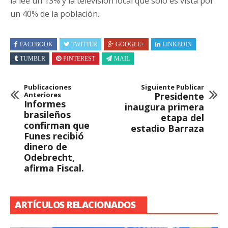
la lee un 13% y la televisión local que sólo es vista por
un 40% de la población.
FACEBOOK
TWITTER
GOOGLE+
LINKEDIN
TUMBLR
PINTEREST
MAIL
Publicaciones
Siguiente Publicar
Anteriores
Presidente
Informes
inaugura primera
brasileños
etapa del
confirman que
estadio Barraza
Funes recibió
dinero de
Odebrecht,
afirma Fiscal.
ARTÍCULOS RELACIONADOS