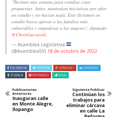
"Tuvimos una semana para estudiar estas
propuestas. Antes, mantenían iniciativas por años
en estudio y no hacían nada. Este dictamen en
estudio busca apoyar a las familias más
vulnerables y empoderar a las mujeres", diputado
@ChrisGuevaraG
.
— Asamblea Legislativa
(@AsambleaSV)
18 de octubre de 2022
FACEBOOK
TWITTER
GOOGLE+
LINKEDIN
TUMBLR
PINTEREST
MAIL
Publicaciones
Siguiente Publicar
Anteriores
Continúan los
Inauguran calle
trabajos para
en Monte Alegre,
eliminar cárcava
Ilopango
en calle La
Reforma