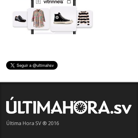
Última Hora SV ® 2016