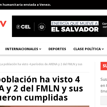
manitaria enviada a Venezuela
Aeropuerto Internacional del Pac
INTERNACIONALES
DEPORTES
CLASE POLÍTICA
 La población ha visto 4 períodos de ARENA y 2 del FMLN y sus
S
oblación ha visto 4
Sus
 y 2 del FMLN y sus
en 
Ema
fueron cumplidas