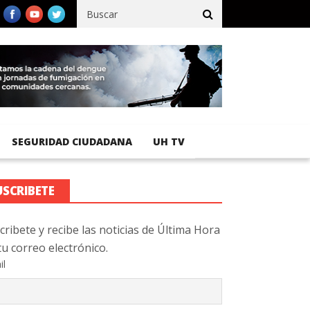
ífico registra 92 % de avance en obras de terracería
Aeropuerto 
SEGURIDAD CIUDADANA
UH TV
USCRIBETE
cribete y recibe las noticias de Última Hora
tu correo electrónico.
il