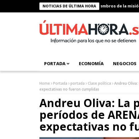
Presidente Bukele condecora a miembros de la misión hu
NOTICIAS DE ÚLTIMA HORA
PORTADA
ECONOMÍA
NEGOCIOS
Home
Portada
portada
Clase política
Andreu Oliva:
expectativas no fueron cumplidas
Andreu Oliva: La p
períodos de ARENA
expectativas no 