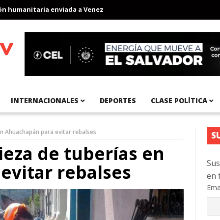
umanitaria enviada a Venezuela
Aeropuerto Internacional del Pac
INTERNACIONALES
DEPORTES
CLASE POLÍTICA
en Ahuachapán para evitar rebalses
S
ieza de tuberías en
Sus
evitar rebalses
en 
Ema