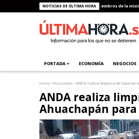
Presidente Bukele condecora a miembros de la misión h
NOTICIAS DE ÚLTIMA HORA
PORTADA
ECONOMÍA
NEGOCIOS
Home
Nacionales
ANDA realiza limpieza de tuberías 
ANDA realiza limp
Ahuachapán para 