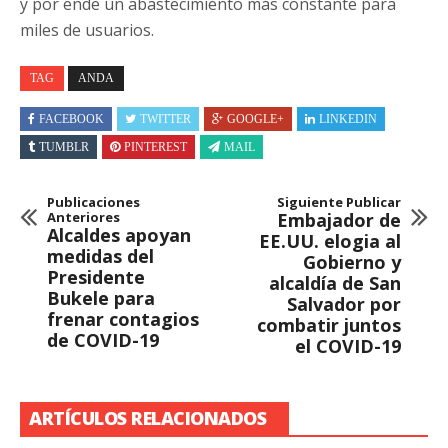
y por ende un abastecimiento más constante para
miles de usuarios.
TAG
ANDA
FACEBOOK
TWITTER
GOOGLE+
LINKEDIN
TUMBLR
PINTEREST
MAIL
Publicaciones
Siguiente Publicar
Anteriores
Embajador de
Alcaldes apoyan
EE.UU. elogia al
medidas del
Gobierno y
Presidente
alcaldía de San
Bukele para
Salvador por
frenar contagios
combatir juntos
de COVID-19
el COVID-19
ARTÍCULOS RELACIONADOS