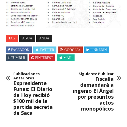
TAG
AGUA
ANDA
FACEBOOK
TWITTER
GOOGLE+
LINKEDIN
TUMBLR
PINTEREST
MAIL
Publicaciones
Siguiente Publicar
Anteriores
Fiscalía
Expresidente
demandará a
Funes: El Diario
ingenio El Ángel
de Hoy recibió
por presuntos
$100 mil de la
actos
partida secreta
monopólicos
de Saca