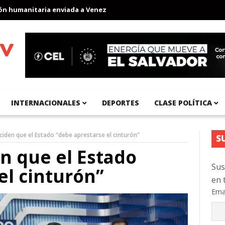
umanitaria enviada a Venezuela
Aeropuerto Internacional del Pa
INTERNACIONALES
DEPORTES
CLASE POLÍTICA
ciden que el Estado “debe aprestarse el cinturón”
S
en que el Estado
Sus
el cinturón”
en 
Ema