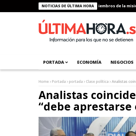
Presidente Bukele condecora a miembros de la misión h
NOTICIAS DE ÚLTIMA HORA
PORTADA
ECONOMÍA
NEGOCIOS
Home
Portada
portada
Clase política
Analistas coin
Analistas coincid
“debe aprestarse 