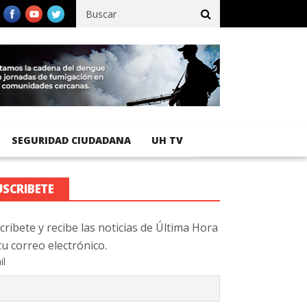
cífico registra 92 % de avance en obras de terracería
Aeropuerto
SEGURIDAD CIUDADANA
UH TV
USCRIBETE
cribete y recibe las noticias de Última Hora
tu correo electrónico.
il