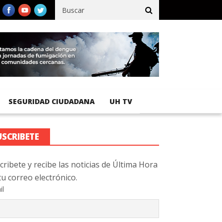
fico registra 92 % de avance en obras de terracería
Aeropuerto I
SEGURIDAD CIUDADANA
UH TV
USCRIBETE
cribete y recibe las noticias de Última Hora
tu correo electrónico.
il