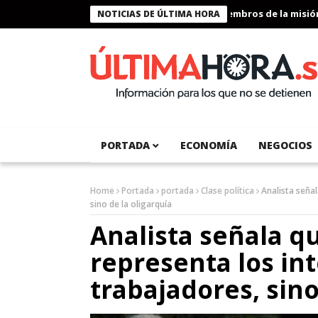
Presidente Bukele condecora a miembros de la misión hum
NOTICIAS DE ÚLTIMA HORA
PORTADA
ECONOMÍA
NEGOCIOS
Home
Portada
portada
Clase política
Analista señal
sino de la oligarquía
Analista señala q
representa los int
trabajadores, sino