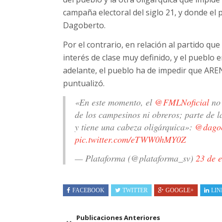
campaña electoral del siglo 21, y donde el 
Dagoberto.
Por el contrario, en relación al partido qu
interés de clase muy definido, y el pueblo 
adelante, el pueblo ha de impedir que ARE
puntualizó.
«En este momento, el
@FMLNoficial
no 
de los campesinos ni obreros; parte de l
y tiene una cabeza oligárquica»:
@dagoe
pic.twitter.com/eTWW0hMY0Z
— Plataforma (@plataforma_sv)
23 de 
FACEBOOK
TWITTER
GOOGLE+
LIN
Publicaciones Anteriores