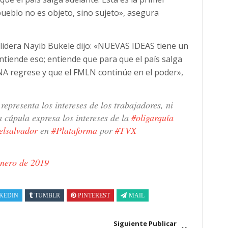
pueblo no es objeto, sino sujeto», asegura
e lidera Nayib Bukele dijo: «NUEVAS IDEAS tiene un
entiende eso; entiende que para que el país salga
NA regrese y que el FMLN continúe en el poder»,
representa los intereses de los trabajadores, ni
a cúpula expresa los intereses de la
#oligarquía
lsalvador
en
#Plataforma
por
#TVX
enero de 2019
KEDIN
TUMBLR
PINTEREST
MAIL
Siguiente Publicar