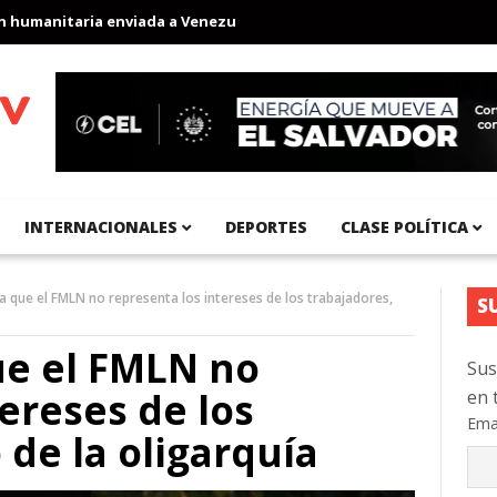
anitaria enviada a Venezuela
Aeropuerto Internacional del Pací
INTERNACIONALES
DEPORTES
CLASE POLÍTICA
a que el FMLN no representa los intereses de los trabajadores,
S
ue el FMLN no
Sus
ereses de los
en 
Ema
 de la oligarquía