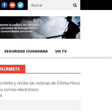
ico registra 92 % de avance en obras de terracería
Aeropuerto I
SEGURIDAD CIUDADANA
UH TV
USCRIBETE
cribete y recibe las noticias de Última Hora
tu correo electrónico.
il