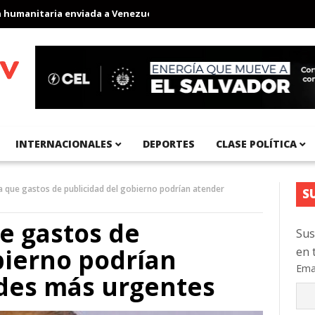
nitaria enviada a Venezuela
Aeropuerto Internacional del Pacíf
INTERNACIONALES
DEPORTES
CLASE POLÍTICA
ca que gastos de publicidad del gobierno podrían atender
S
ue gastos de
Sus
bierno podrían
en 
Ema
des más urgentes