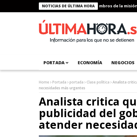
Presidente Bukele condecora a miembros de la misión huma
NOTICIAS DE ÚLTIMA HORA
PORTADA
ECONOMÍA
NEGOCIOS
Home
Portada
portada
Clase política
Analista criti
necesidades más urgentes
Analista critica q
publicidad del go
atender necesida