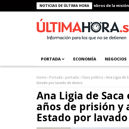
Presidente Bukele condecora a miembros de la misión huma
NOTICIAS DE ÚLTIMA HORA
PORTADA
ECONOMÍA
NEGOCIOS
Home
Portada
portada
Clase política
Ana Ligia de 
Estado por lavado de dinero
Ana Ligia de Saca
años de prisión y 
Estado por lavado