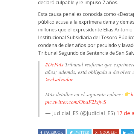
declaró culpable y le impuso 7 años.
Esta causa penal es conocida como «Destape
público acusa a la exprimera dama y demás 
millones que el expresidente Elías Antonio
Institucional Subsidiaria del Tesoro Público
condena de diez años por peculado y lavad
Tribunal Segundo de Sentencia de San Sal
#DePaís
Tribunal reafirma que exprime
años; además, está obligada a devolver a
@elsalvador
Más detalles en el siguiente enlace:
h
pic.twitter.com/ObaF2IxjwS
— Judicial_ES (@Judicial_ES)
17 de 
FACEBOOK
TWITTER
GOOGLE+
LIN