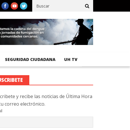
ico registra 92 % de avance en obras de terracería
Aeropuerto In
SEGURIDAD CIUDADANA
UH TV
USCRIBETE
cribete y recibe las noticias de Última Hora
tu correo electrónico.
il