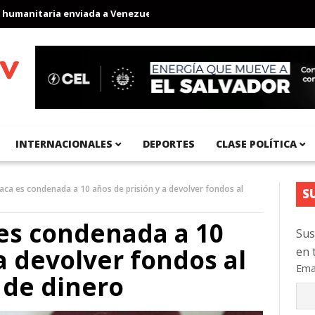
nitaria enviada a Venezuela
Aeropuerto Internacional del Pacíf
INTERNACIONALES
DEPORTES
CLASE POLÍTICA
Saca es condenada a 10 años de prisión y a devolver fondos al
S
 es condenada a 10
Sus
a devolver fondos al
en 
Ema
 de dinero