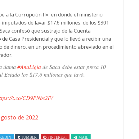
 a la Corrupción II», en donde el ministerio
imputados de lavar $17.6 millones, de los $301
 Saca confesó que sustrajo de la Cuenta
 de Casa Presidencial y que lo llevó a recibir una
o de dinero, en un procedimiento abreviado en el
vador.
ra dama
#AnaLigia
de Saca debe estar presa 10
l Estado los $17.6 millones que lavó.
ttps://t.co/CD9PNbs2IV
agosto de 2022
KEDIN
TUMBLR
PINTEREST
MAIL