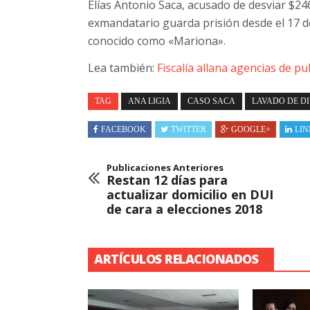
Elías Antonio Saca, acusado de desviar $24
exmandatario guarda prisión desde el 17 d
conocido como «Mariona».
Lea también:
Fiscalía allana agencias de p
TAG
ANA LIGIA
CASO SACA
LAVADO DE D
FACEBOOK
TWITTER
GOOGLE+
LIN
Publicaciones Anteriores
Restan 12 días para
actualizar domicilio en DUI
de cara a elecciones 2018
ARTÍCULOS RELACIONADOS