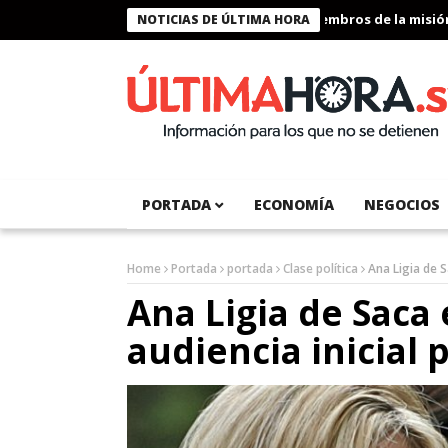
Presidente Bukele condecora a miembros de la misión hum
NOTICIAS DE ÚLTIMA HORA
PORTADA
ECONOMÍA
NEGOCIOS
Home
Portada
portada
Clase política
Ana Ligia de S
Ana Ligia de Saca
audiencia inicial 