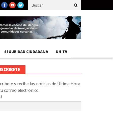
fico registra 92 % de avance en obras de terracería
Aeropuerto 
SEGURIDAD CIUDADANA
UH TV
USCRIBETE
cribete y recibe las noticias de Última Hora
tu correo electrónico.
il