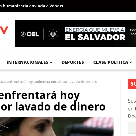
anitaria enviada a Venezuela
Aeropuerto Internacional del Pací
INTERNACIONALES
DEPORTES
CLASE POLÍTICA
aca enfrentará hoy audiencia inicial por lavado de dinero
S
 enfrentará hoy
Sus
por lavado de dinero
en 
Ema