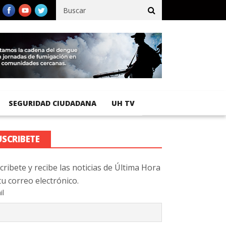
ífico registra 92 % de avance en obras de terracería
Aeropuerto 
SEGURIDAD CIUDADANA
UH TV
USCRIBETE
cribete y recibe las noticias de Última Hora
tu correo electrónico.
il