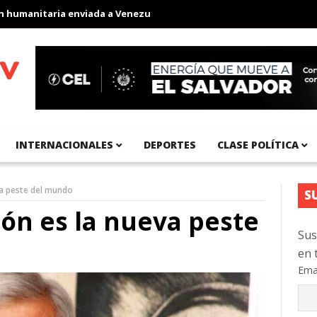
manitaria enviada a Venezuela
Aeropuerto Internacional del Pac
INTERNACIONALES
DEPORTES
CLASE POLÍTICA
va peste del mundo
S
ón es la nueva peste
Sus
en 
Ema