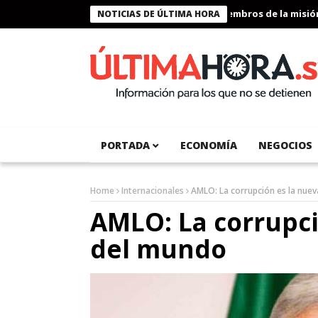
Presidente Bukele condecora a miembros de la misión hu
NOTICIAS DE ÚLTIMA HORA
PORTADA
ECONOMÍA
NEGOCIOS
Home
Internacionales
AMLO: La corrupción es la nue
AMLO: La corrupci
del mundo