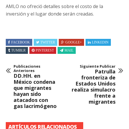
AMLO no ofreció detalles sobre el costo de la
inversión y el lugar donde serán creadas.
FACEBOOK
TWITTER
GOOGLE+
LINKEDIN
TUMBLR
PINTEREST
MAIL
Publicaciones
Siguiente Publicar
Anteriores
Patrulla
DD.HH. en
fronteriza de
México condena
Estados Unidos
que migrantes
realiza simulacro
hayan sido
frente a
atacados con
migrantes
gas lacrimógeno
ARTÍCULOS RELACIONADOS