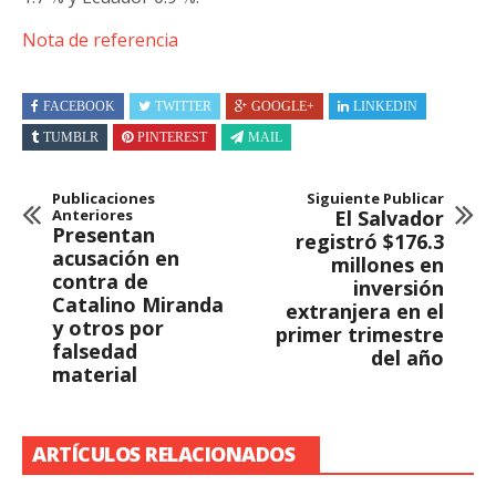
Nota de referencia
FACEBOOK
TWITTER
GOOGLE+
LINKEDIN
TUMBLR
PINTEREST
MAIL
Publicaciones
Siguiente Publicar
Anteriores
El Salvador
Presentan
registró $176.3
acusación en
millones en
contra de
inversión
Catalino Miranda
extranjera en el
y otros por
primer trimestre
falsedad
del año
material
ARTÍCULOS RELACIONADOS