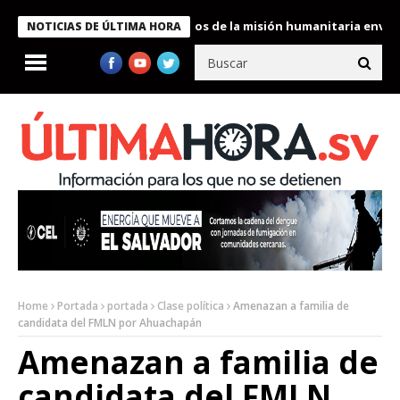
 Bukele condecora a miembros de la misión humanitaria enviada a 
NOTICIAS DE ÚLTIMA HORA
Home
Portada
portada
Clase política
Amenazan a familia de
candidata del FMLN por Ahuachapán
Amenazan a familia de
candidata del FMLN