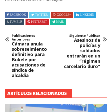
FACEBOOK
TWITTER
GOOGLE+
LINKEDIN
TUMBLR
PINTEREST
MAIL
Publicaciones
Siguiente Publicar
Anteriores
Asesinos de
Cámara anula
policías y
sobreseimiento
soldados
definitivo para
entrarán en un
Bukele por
“régimen
acusaciones de
carcelario duro"
síndica de
alcaldía
ARTÍCULOS RELACIONADOS