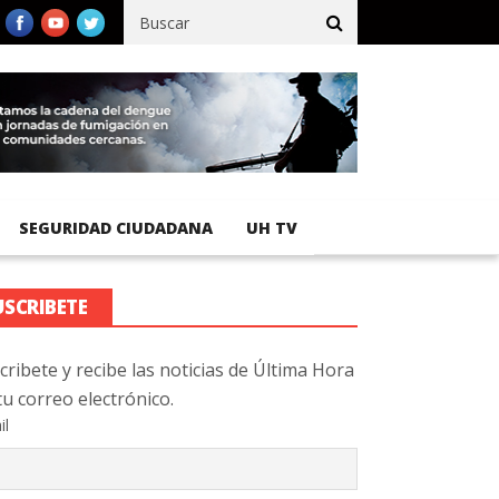
fico registra 92 % de avance en obras de terracería
Aeropuerto I
SEGURIDAD CIUDADANA
UH TV
USCRIBETE
cribete y recibe las noticias de Última Hora
tu correo electrónico.
il