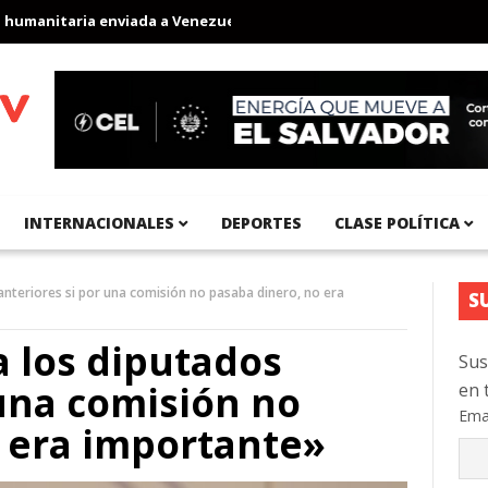
anitaria enviada a Venezuela
Aeropuerto Internacional del Pací
INTERNACIONALES
DEPORTES
CLASE POLÍTICA
 anteriores si por una comisión no pasaba dinero, no era
S
a los diputados
Sus
 una comisión no
en 
Ema
 era importante»