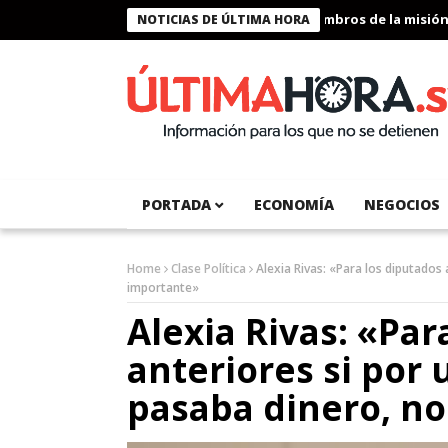
Presidente Bukele condecora a miembros de la misión hum
NOTICIAS DE ÚLTIMA HORA
PORTADA
ECONOMÍA
NEGOCIOS
Home
Clase Política
Alexia Rivas: «Para los diputados
importante»
Alexia Rivas: «Par
anteriores si por
pasaba dinero, no