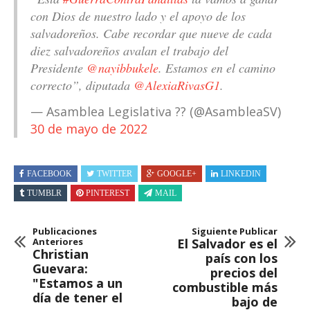
con Dios de nuestro lado y el apoyo de los
salvadoreños. Cabe recordar que nueve de cada
diez salvadoreños avalan el trabajo del
Presidente
@nayibbukele
. Estamos en el camino
correcto”, diputada
@AlexiaRivasG1
.
— Asamblea Legislativa ?? (@AsambleaSV)
30 de mayo de 2022
FACEBOOK
TWITTER
GOOGLE+
LINKEDIN
TUMBLR
PINTEREST
MAIL
Publicaciones
Siguiente Publicar
Anteriores
El Salvador es el
Christian
país con los
Guevara:
precios del
"Estamos a un
combustible más
día de tener el
bajo de