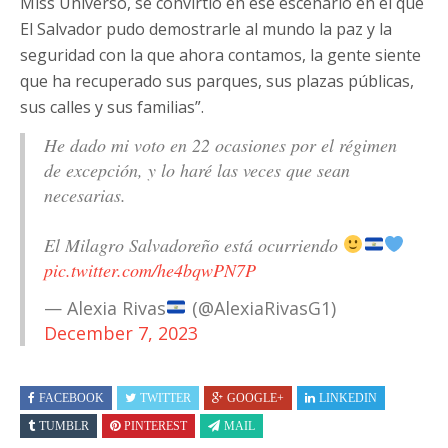
Miss Universo, se convirtió en ese escenario en el que
El Salvador pudo demostrarle al mundo la paz y la
seguridad con la que ahora contamos, la gente siente
que ha recuperado sus parques, sus plazas públicas,
sus calles y sus familias”.
He dado mi voto en 22 ocasiones por el régimen
de excepción, y lo haré las veces que sean
necesarias.
El Milagro Salvadoreño está ocurriendo
pic.twitter.com/he4bqwPN7P
— Alexia Rivas
(@AlexiaRivasG1)
December 7, 2023
FACEBOOK
TWITTER
GOOGLE+
LINKEDIN
TUMBLR
PINTEREST
MAIL