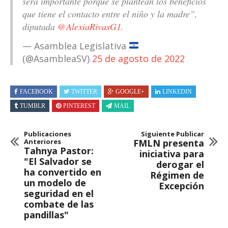
será importante porque se plantean los beneficios
que tiene el contacto entre el niño y la madre”,
diputada
@AlexiaRivasG1
.
— Asamblea Legislativa
(@AsambleaSV)
25 de agosto de 2022
FACEBOOK
TWITTER
GOOGLE+
LINKEDIN
TUMBLR
PINTEREST
MAIL
Publicaciones
Siguiente Publicar
Anteriores
FMLN presenta
Tahnya Pastor:
iniciativa para
"El Salvador se
derogar el
ha convertido en
Régimen de
un modelo de
Excepción
seguridad en el
combate de las
pandillas"