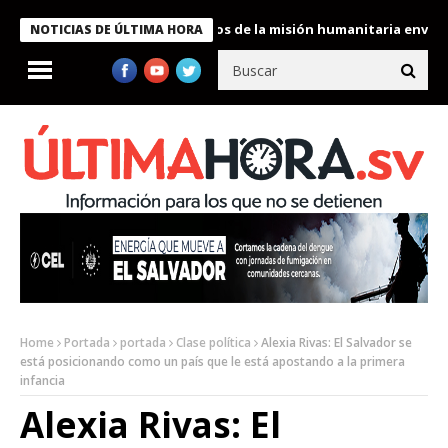
Bukele condecora a miembros de la misión humanitaria enviada a 
NOTICIAS DE ÚLTIMA HORA
Home
Portada
portada
Clase política
Alexia Rivas: El Salvador se
está posicionando como un país que le está apostando a la primera
infancia
Alexia Rivas: El