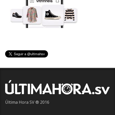
Última Hora SV ® 2016