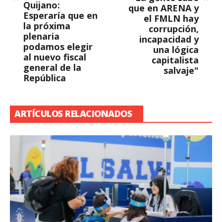
Quijano:
que en ARENA y
Esperaría que en
el FMLN hay
la próxima
corrupción,
plenaria
incapacidad y
podamos elegir
una lógica
al nuevo fiscal
capitalista
general de la
salvaje"
República
ARTÍCULOS RELACIONADOS