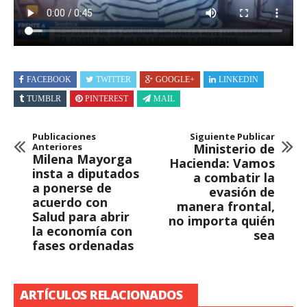
FACEBOOK
TWITTER
GOOGLE+
LINKEDIN
TUMBLR
PINTEREST
MAIL
Publicaciones
Siguiente Publicar
Anteriores
Ministerio de
Milena Mayorga
Hacienda: Vamos
insta a diputados
a combatir la
a ponerse de
evasión de
acuerdo con
manera frontal,
Salud para abrir
no importa quién
la economía con
sea
fases ordenadas
ARTÍCULOS RELACIONADOS