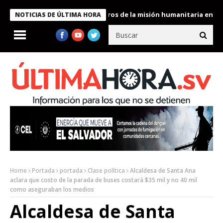
e Bukele condecora a miembros de la misión humanitaria enviada a
NOTICIAS DE ÚLTIMA HORA
Home
Portada
portada
Clase política
Alcaldesa de Santa Ana
aclara que costo de la parada de buses costará $35 mil y no 40 mil
como aseguraban los medios
Alcaldesa de Santa