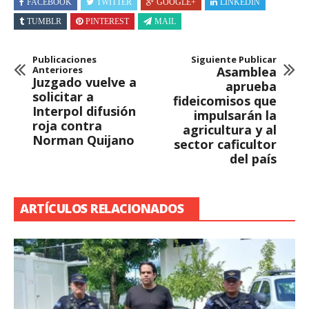
FACEBOOK
TWITTER
GOOGLE+
LINKEDIN
TUMBLR
PINTEREST
MAIL
Publicaciones
Siguiente Publicar
Anteriores
Asamblea
Juzgado vuelve a
aprueba
solicitar a
fideicomisos que
Interpol difusión
impulsarán la
roja contra
agricultura y al
Norman Quijano
sector caficultor
del país
ARTÍCULOS RELACIONADOS