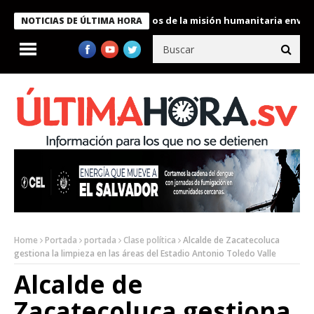
Bukele condecora a miembros de la misión humanitaria enviada a 
NOTICIAS DE ÚLTIMA HORA
Home
Portada
portada
Clase política
Alcalde de Zacatecoluca
gestiona la limpieza en las áreas del Estadio Antonio Toledo Valle
Alcalde de
Zacatecoluca gestiona