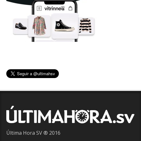
Última Hora SV ® 2016