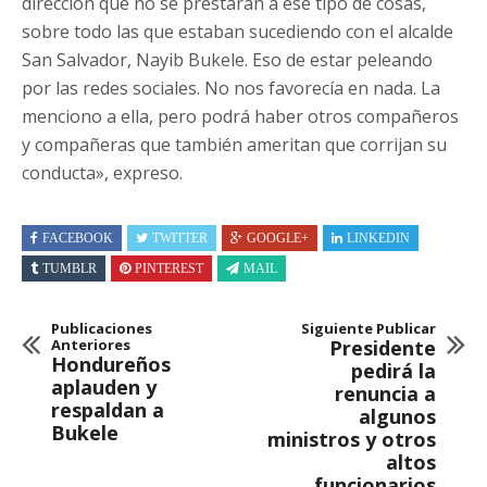
dirección que no se prestaran a ese tipo de cosas,
sobre todo las que estaban sucediendo con el alcalde
San Salvador, Nayib Bukele. Eso de estar peleando
por las redes sociales. No nos favorecía en nada. La
menciono a ella, pero podrá haber otros compañeros
y compañeras que también ameritan que corrijan su
conducta», expreso.
FACEBOOK
TWITTER
GOOGLE+
LINKEDIN
TUMBLR
PINTEREST
MAIL
Publicaciones
Siguiente Publicar
Anteriores
Presidente
Hondureños
pedirá la
aplauden y
renuncia a
respaldan a
algunos
Bukele
ministros y otros
altos
funcionarios