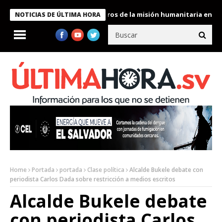
 Bukele condecora a miembros de la misión humanitaria enviada a
NOTICIAS DE ÚLTIMA HORA
Home
Portada
portada
Clase política
Alcalde Bukele debate con
periodista Carlos Dada sobre restricción a medios escritos
Alcalde Bukele debate
con periodista Carlos