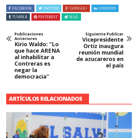
FACEBOOK
TWITTER
GOOGLE+
LINKEDIN
TUMBLR
PINTEREST
MAIL
Publicaciones
Siguiente Publicar
Anteriores
Vicepresidente
Kirio Waldo: “Lo
Ortiz inaugura
que hace ARENA
reunión mundial
al inhabilitar a
de azucareros en
Contreras es
el país
negar la
democracia“
ARTÍCULOS RELACIONADOS