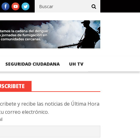
fico registra 92 % de avance en obras de terracería
Aeropuerto I
SEGURIDAD CIUDADANA
UH TV
USCRIBETE
cribete y recibe las noticias de Última Hora
tu correo electrónico.
il