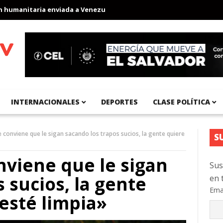
anitaria enviada a Venezuela
Aeropuerto Internacional del Pací
INTERNACIONALES
DEPORTES
CLASE POLÍTICA
 conviene que le sigan sacando los trapos sucios, la gente quiere
S
nviene que le sigan
Sus
 sucios, la gente
en 
Ema
esté limpia»