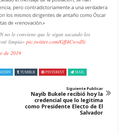
encia, pero contradictoriamente a una verdadera
 son los mismos dirigentes de antaño como Óscar
as de «renovación.»
 no le conviene que le sigan sacando los
 esté limpia»
pic.twitter.com/Gff4CwvdSi
ro de 2019
KEDIN
TUMBLR
PINTEREST
MAIL
Siguiente Publicar
Nayib Bukele recibió hoy la
credencial que lo legitima
como Presidente Electo de El
Salvador