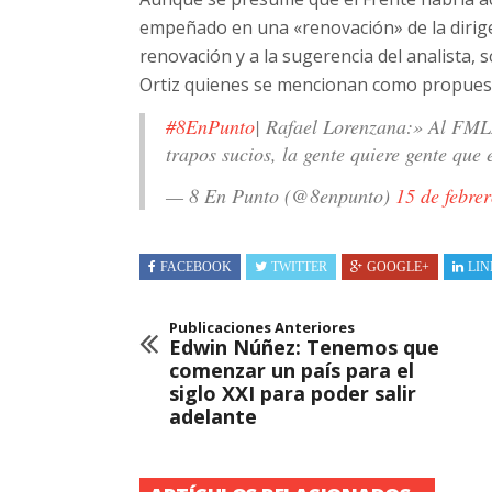
empeñado en una «renovación» de la dirig
renovación y a la sugerencia del analista,
Ortiz quienes se mencionan como propuest
#8EnPunto
| Rafael Lorenzana:» Al FMLN
trapos sucios, la gente quiere gente que
— 8 En Punto (@8enpunto)
15 de febre
FACEBOOK
TWITTER
GOOGLE+
LIN
Publicaciones Anteriores
Edwin Núñez: Tenemos que
comenzar un país para el
siglo XXI para poder salir
adelante