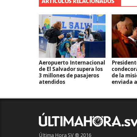
ARTÍCULOS RELACIONADOS
Aeropuerto Internacional
President
de El Salvador supera los
condecor
3 millones de pasajeros
de la mis
atendidos
enviada 
Última Hora SV ® 2016