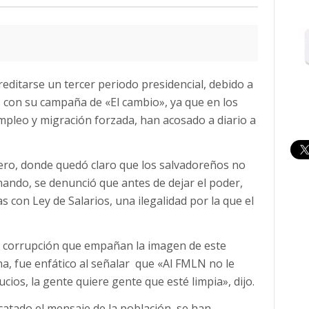
reditarse un tercer periodo presidencial, debido a
 con su campaña de «El cambio», ya que en los
empleo y migración forzada, han acosado a diario a
rero, donde quedó claro que los salvadoreños no
ando, se denunció que antes de dejar el poder,
con Ley de Salarios, una ilegalidad por la que el
de corrupción que empañan la imagen de este
ana, fue enfático al señalar que «Al FMLN no le
cios, la gente quiere gente que esté limpia», dijo.
atado el mensaje de la población, se han