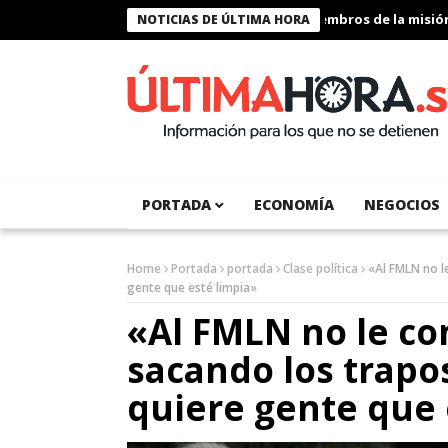
Presidente Bukele condecora a miembros de la misión hum
NOTICIAS DE ÚLTIMA HORA
PORTADA
ECONOMÍA
NEGOCIOS
Home
Portada
portada
Clase política
«Al FMLN no le
gente que esté limpia»
«Al FMLN no le co
sacando los trapos
quiere gente que 