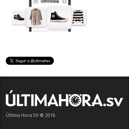
Última Hora SV ® 2016