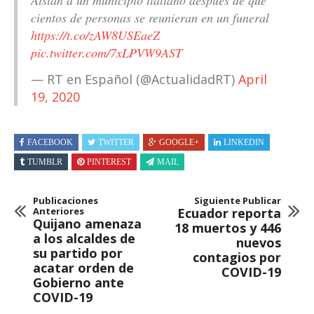
cientos de personas se reunieran en un funeral
https://t.co/zAW8USEaeZ
pic.twitter.com/7xLPVW9AST
— RT en Español (@ActualidadRT)
April
19, 2020
FACEBOOK
TWITTER
GOOGLE+
LINKEDIN
TUMBLR
PINTEREST
MAIL
Publicaciones
Siguiente Publicar
Anteriores
Ecuador reporta
Quijano amenaza
18 muertos y 446
a los alcaldes de
nuevos
su partido por
contagios por
acatar orden de
COVID-19
Gobierno ante
COVID-19