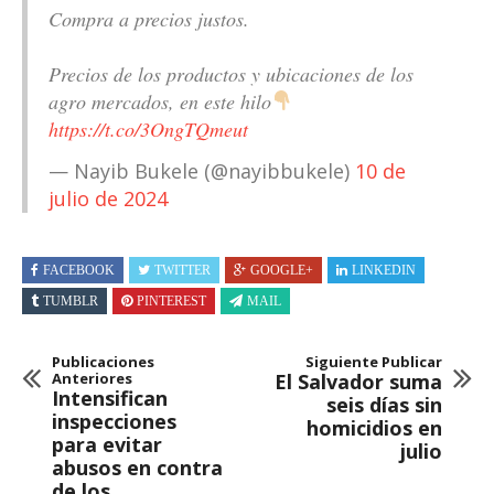
Compra a precios justos.
Precios de los productos y ubicaciones de los
agro mercados, en este hilo
https://t.co/3OngTQmeut
— Nayib Bukele (@nayibbukele)
10 de
julio de 2024
FACEBOOK
TWITTER
GOOGLE+
LINKEDIN
TUMBLR
PINTEREST
MAIL
Publicaciones
Siguiente Publicar
Anteriores
El Salvador suma
Intensifican
seis días sin
inspecciones
homicidios en
para evitar
julio
abusos en contra
de los