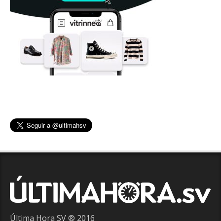
Última Hora SV ® 2016