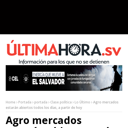
Home
Portada
portada
Clase política
Lo Último
Agro mercados
estarán abiertos todos los días, a partir de hoy
Agro mercados